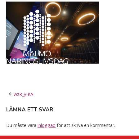
Skip
Home
to
content
Post
wzR_y-KA
navigation
LÄMNA ETT SVAR
Du måste vara
inloggad
för att skriva en kommentar.