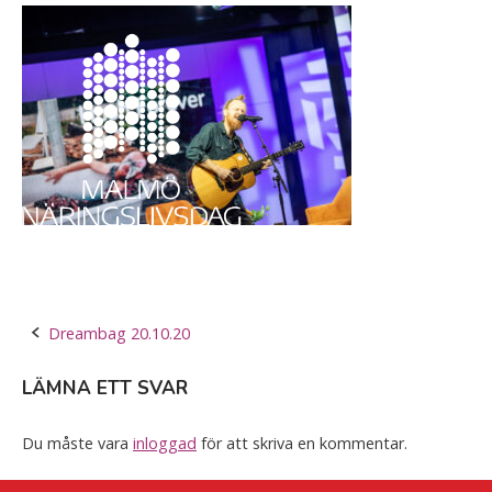
Skip
Home
to
content
Post
Dreambag 20.10.20
navigation
LÄMNA ETT SVAR
Du måste vara
inloggad
för att skriva en kommentar.