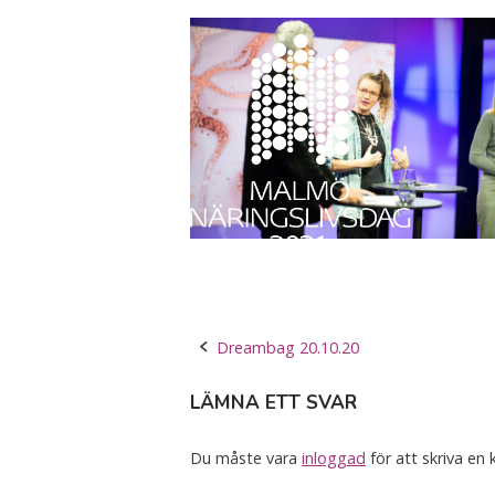
Skip
Home
to
content
Post
Dreambag 20.10.20
navigation
LÄMNA ETT SVAR
Du måste vara
inloggad
för att skriva en