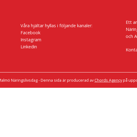
Ett a
Våra hjältar hyllas i följande kanaler:
Närin
Facebook
och A
Instagram
Linkedin
Kont
almö Näringslivsdag - Denna sida är producerad av
Chords Agency
på uppd