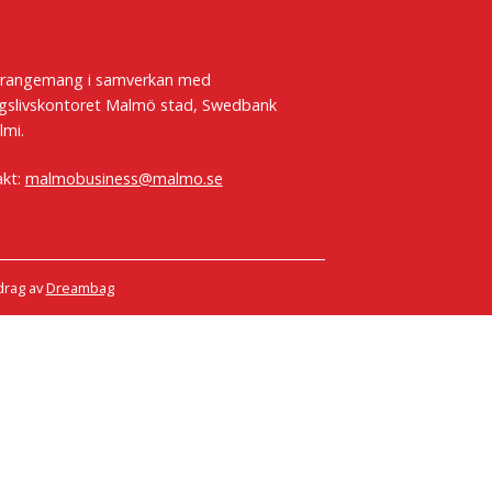
rrangemang i samverkan med
gslivskontoret Malmö stad, Swedbank
lmi.
akt:
malmobusiness@malmo.se
rag av
Dreambag