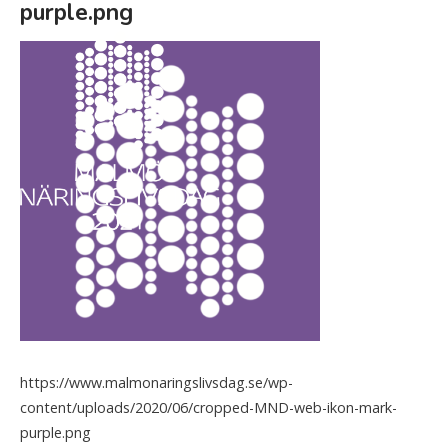
purple.png
Skip
Home
to
content
https://www.malmonaringslivsdag.se/wp-
content/uploads/2020/06/cropped-MND-web-ikon-mark-
purple.png